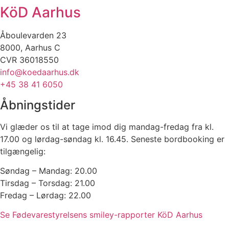
KöD Aarhus
Åboulevarden 23
8000, Aarhus C
CVR 36018550
info@koedaarhus.dk
+45 38 41 6050
Åbningstider
Vi glæder os til at tage imod dig mandag-fredag fra kl.
17.00 og lørdag-søndag kl. 16.45. Seneste bordbooking er
tilgængelig:
Søndag –
Mandag:
20.00
Tirsdag – Torsdag
: 21.00
Fredag – Lørdag: 22.00
Se Fødevarestyrelsens smiley-rapporter KöD Aarhus