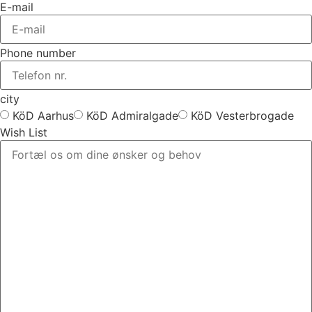
E-mail
Phone number
city
KöD Aarhus
KöD Admiralgade
KöD Vesterbrogade
Wish List