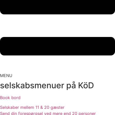
MENU
selskabsmenuer på KöD
Book bord
Selskaber mellem 11 & 20 gæster
Send din forespørgsel ved mere end 20 personer