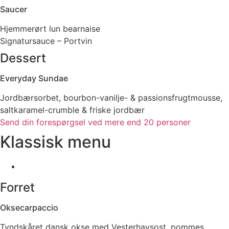
Saucer
Hjemmerørt lun bearnaise
Signatursauce – Portvin
Dessert
Everyday Sundae
Jordbærsorbet, bourbon-vanilje- & passionsfrugtmousse,
saltkaramel-crumble & friske jordbær
Send din forespørgsel ved mere end 20 personer
Klassisk menu
Forret
Oksecarpaccio
Tyndskåret dansk okse med Vesterhavsost, pommes