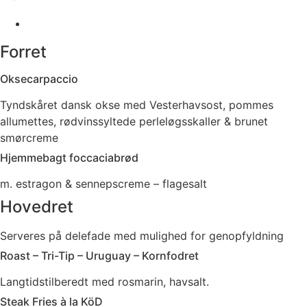
Forret
Oksecarpaccio
Tyndskåret dansk okse med Vesterhavsost, pommes
allumettes, rødvinssyltede perleløgsskaller & brunet
smørcreme
Hjemmebagt foccaciabrød
m. estragon & sennepscreme – flagesalt
Hovedret
Serveres på delefade med mulighed for genopfyldning
Roast – Tri-Tip – Uruguay – Kornfodret
Langtidstilberedt med rosmarin, havsalt.
Steak Fries à la KöD