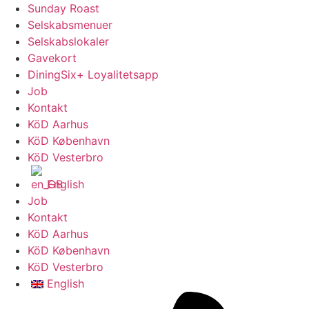
Sunday Roast
Selskabsmenuer
Selskabslokaler
Gavekort
DiningSix+ Loyalitetsapp
Job
Kontakt
KöD Aarhus
KöD København
KöD Vesterbro
English
Job
Kontakt
KöD Aarhus
KöD København
KöD Vesterbro
English